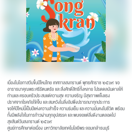
เนื่องในโอกาสวันขึ้นปีใหม่ไทย เทศกาลสงกรานต์ พุทธศักราช ๒๕๖๙ ขอ
อาราธนาคุณพระศรีรัตนตรัย และสิ่งศักดิ์สิทธิ์ทั้งหลาย โปรดดลบันดาลให้
ท่านและครอบครัวประสบแต่ความสุข ความเจริญ มีสุขภาพแข็งแรง
ปราศจากโรคภัยไข้เจ็บ และสมหวังในสิ่งอันพึงปรารถนาทุกประการ
ขอให้ปีใหม่นี้เป็นปีแห่งความสำเร็จ ความร่มเย็น และความมั่นคงในชีวิต พร้อม
ทั้งมีพลังใจในการก้าวผ่านทุกอุปสรรค และพบเจอแต่สิ่งดีงามตลอดไป
สุขสันต์วันสงกรานต์ ๒๕๖๙
ศูนย์การศึกษาต่อเนื่อง มหาวิทยาลัยเทคโนโลยีพระจอมเกล้าธนบุรี